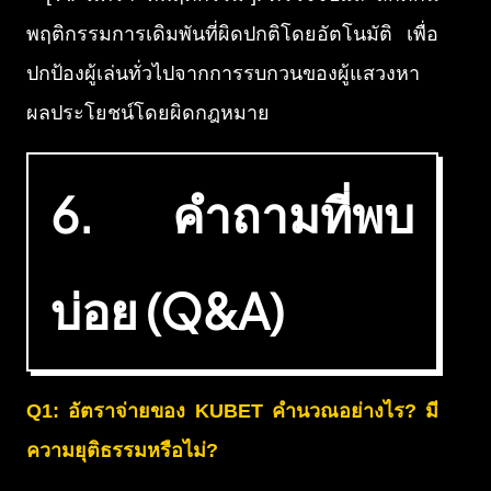
พฤติกรรมการเดิมพันที่ผิดปกติโดยอัตโนมัติ เพื่อ
ปกป้องผู้เล่นทั่วไปจากการรบกวนของผู้แสวงหา
ผลประโยชน์โดยผิดกฎหมาย
6. คำถามที่พบ
บ่อย (Q&A)
Q1: อัตราจ่ายของ KUBET คำนวณอย่างไร? มี
ความยุติธรรมหรือไม่?