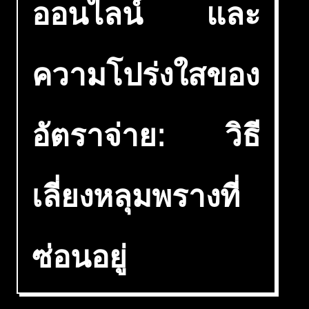
ออนไลน์ และ
ความโปร่งใสของ
อัตราจ่าย: วิธี
เลี่ยงหลุมพรางที่
ซ่อนอยู่