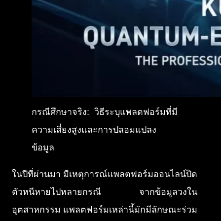
กรณีศึกษาจริง: วิธีระบุแพลตฟอร์มที่มี
ความเสี่ยงสูงและการปลอมแปลง
ข้อมูล
ในปีที่ผ่านมา มีเหตุการณ์แพลตฟอร์มออนไลน์ปิด
ตัวหนีหายไปหลายกรณี จากข้อมูลวงใน
อุตสาหกรรม แพลตฟอร์มเหล่านี้มักมีลักษณะร่วม