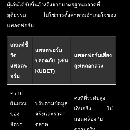
ผู้เล่นได้รับนั้นอ้างอิงจากมาตรฐานตลาดที่
ยุติธรรม ไม่ใช่การตั้งค่าตามอำเภอใจของ
แพลตฟอร์ม
เกณฑ์ชี้
แพลตฟอร์ม
วัด
แพลตฟอร์มเสี่ยง
ปลอดภัย (เช่น
แพลตฟ
สูง/หลอกลวง
KUBET)
อร์ม
ความ
คงที่ที่ระดับสูง
ผันผวน
ปรับตามข้อมูล
เกินจริง ไม่
ของ
จริงและราคา
สอดคล้องกับ
อัตรา
ตลาด
ความจริง