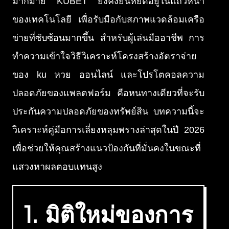
มากมาย KUBET ยังคงยืนหยัดอยู่ในแถวหน้า
ของเทคโนโลยี เพื่อรับมือกับสภาพแวดล้อมเครือ
ข่ายที่ซับซ้อนมากขึ้น สำหรับผู้เล่นมืออาชีพ การ
ทำความเข้าใจวิธีวิเคราะห์โครงสร้างอัตราจ่าย
ของ ku หวย ออนไลน์ และโปรโตคอลความ
ปลอดภัยของแพลตฟอร์ม คือหนทางเดียวที่จะรับ
ประกันความปลอดภัยของทรัพย์สิน บทความนี้จะ
วิเคราะห์คู่มือการเลี่ยงหลุมพรางล่าสุดในปี 2026
เพื่อช่วยให้คุณสร้างแนวป้องกันที่มั่นคงในขณะที่
แสวงหาผลตอบแทนสูง
1. มิติใหม่ของการ