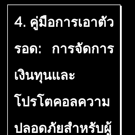
4. คู่มือการเอาตัว
รอด: การจัดการ
เงินทุนและ
โปรโตคอลความ
ปลอดภัยสำหรับผู้