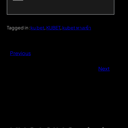
Tagged in :
ku bet
, 
KUBET
, 
kubet ทางเข้า
Previous
Next