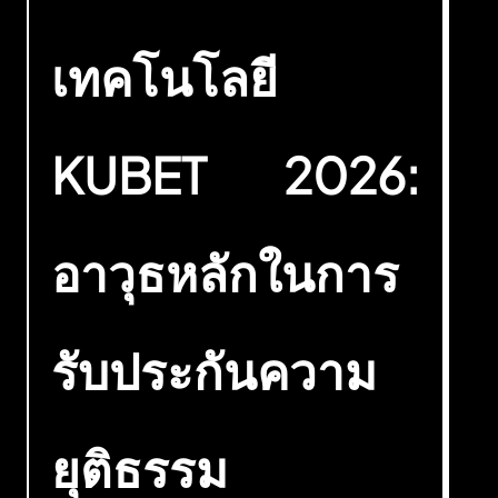
เทคโนโลยี
KUBET 2026:
อาวุธหลักในการ
รับประกันความ
ยุติธรรม