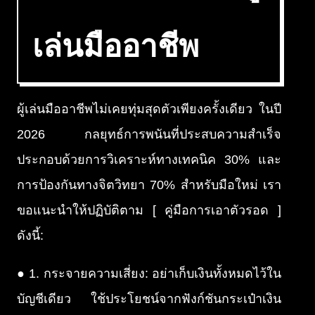
เล่นมืออาชีพ
ผู้เล่นมืออาชีพไม่เคยทุ่มสุดตัวเพียงครั้งเดียว ในปี
2026 กลยุทธ์การพนันที่ประสบความสำเร็จ
ประกอบด้วยการวิเคราะห์ทางเทคนิค 30% และ
การป้องกันทางจิตวิทยา 70% สำหรับมือใหม่ เรา
ขอแนะนำให้ปฏิบัติตาม [ คู่มือการเอาตัวรอด ]
ดังนี้:
● 1. กระจายความเสี่ยง: อย่าเก็บเงินทั้งหมดไว้ใน
บัญชีเดียว ใช้ประโยชน์จากฟังก์ชันกระเป๋าเงิน