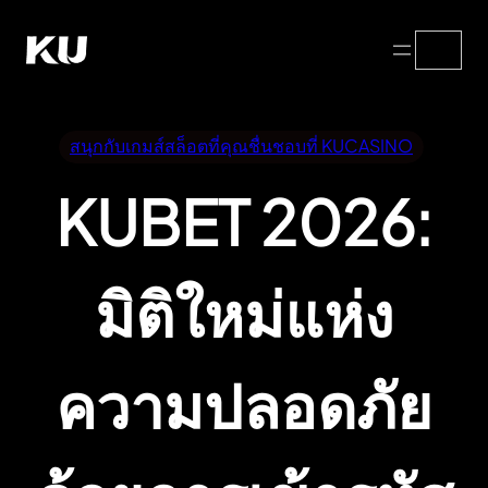
Skip
Search
to
content
สนุกกับเกมส์สล็อตที่คุณชื่นชอบที่ KUCASINO
KUBET 2026:
มิติใหม่แห่ง
ความปลอดภัย