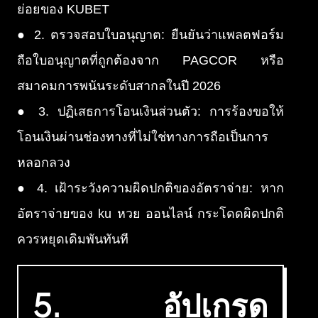
ย่อยของ KUBET
● 2. ตรวจสอบใบอนุญาต: ยืนยันว่าแพลตฟอร์ม
ถือใบอนุญาตที่ถูกต้องจาก PAGCOR หรือ
สมาคมการพนันระดับสากลในปี 2026
● 3. ปฏิเสธการโอนเงินส่วนตัว: การร้องขอให้
โอนเงินผ่านช่องทางที่ไม่ใช่ทางการถือเป็นการ
หลอกลวง
● 4. เฝ้าระวังความผิดปกติของอัตราจ่าย: หาก
อัตราจ่ายของ ku หวย ออนไลน์ กระโดดผิดปกติ
ควรหยุดเดิมพันทันที
5. อัปเกรด