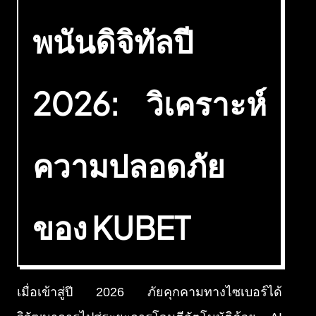
พนันดิจิทัลปี
2026: วิเคราะห์
ความปลอดภัย
ของ KUBET
เมื่อเข้าสู่ปี 2026 ภัยคุกคามทางไซเบอร์ได้