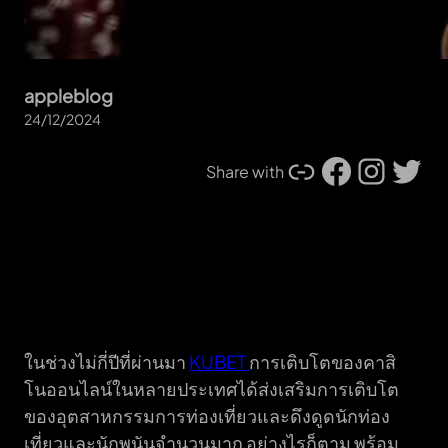
appleblog
24/12/2024
Link
Facebook
Instagram
Twitter
Share with
ในช่วงไม่กี่ปีที่ผ่านมา
KUBET
การเติบโตของคาสิ
โนออนไลน์ในหลายประเทศได้ส่งเสริมการเติบโต
ของอุตสาหกรรมการท่องเที่ยวและดึงดูดนักท่อง
เที่ยวและนักพนันจำนวนมาก อย่างไรก็ตาม พร้อม