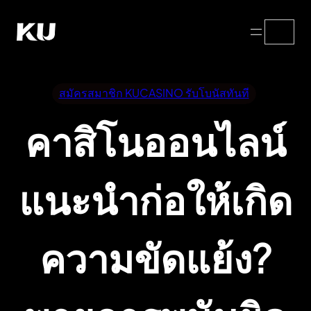
Skip
Search
to
content
สมัครสมาชิก KUCASINO รับโบนัสทันที
คาสิโนออนไลน์
แนะนำก่อให้เกิด
ความขัดแย้ง?