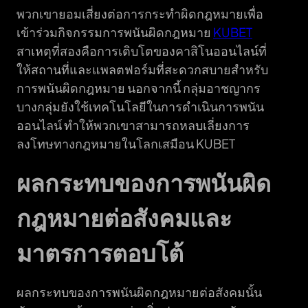
พวกเขายอมเสี่ยงต่อการกระทำผิดกฎหมายเพื่อ
เข้าร่วมกิจกรรมการพนันผิดกฎหมาย
KUBET
สาเหตุที่สองคือการเติบโตของคาสิโนออนไลน์ที่
ให้สถานที่และแพลตฟอร์มที่สะดวกสบายสำหรับ
การพนันผิดกฎหมาย นอกจากนี้ กลุ่มอาชญากร
บางกลุ่มยังใช้เทคโนโลยีในการดำเนินการพนัน
ออนไลน์ ทำให้พวกเขาสามารถหลบเลี่ยงการ
ลงโทษทางกฎหมายในโลกเสมือน KUBET
ผลกระทบของการพนันผิด
กฎหมายต่อสังคมและ
มาตรการตอบโต้
ผลกระทบของการพนันผิดกฎหมายต่อสังคมนั้น