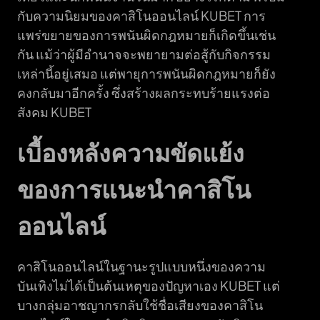
กับความนิยมของคาสิโนออนไลน์ KUBET การ
แพร่ขยายของการพนันผิดกฎหมายก็เกิดขึ้นเช่น
กัน แม้ว่าผู้มีอำนาจจะพยายามต่อสู้กับกิจกรรม
เหล่านี้อยู่เสมอ แต่พายุการพนันผิดกฎหมายก็ยัง
คงกลับมาอีกครั้ง ซึ่งสร้างผลกระทบร้ายแรงต่อ
สังคม KUBET
เบื้องหลังความขัดแย้ง
ของการแนะนำคาสิโน
ออนไลน์
คาสิโนออนไลน์ในฐานะรูปแบบหนึ่งของความ
บันเทิงไม่ได้เป็นต้นเหตุของปัญหาเอง KUBET แต่
บางกลุ่มอาชญากรกลับใช้ชื่อเสียงของคาสิโน