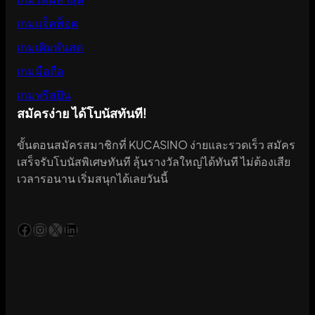
เกมแจ็คพ็อต
เกมเดิมพันสด
เกมมือถือ
เกมฟรีสปิน
สมัครง่าย ได้โบนัสทันที!
ขั้นตอนสมัครสมาชิกที่ KUCASINO ง่ายและรวดเร็ว สมัคร
เสร็จรับโบนัสพิเศษทันที ลุ้นรางวัลใหญ่ได้ทันที ไม่ต้องเสีย
เวลารอนาน เริ่มสนุกได้เลยวันนี้
Facebook
Instagram
X
LinkedIn