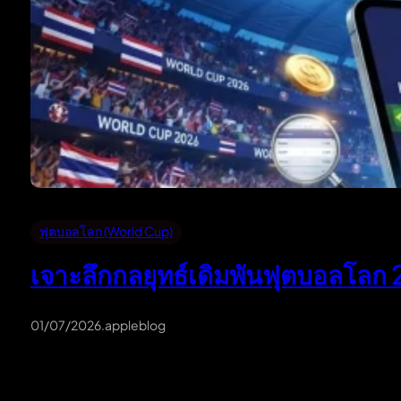
ฟุตบอลโลก (World Cup)
เจาะลึกกลยุทธ์เดิมพันฟุตบอลโล
01/07/2026
.
appleblog