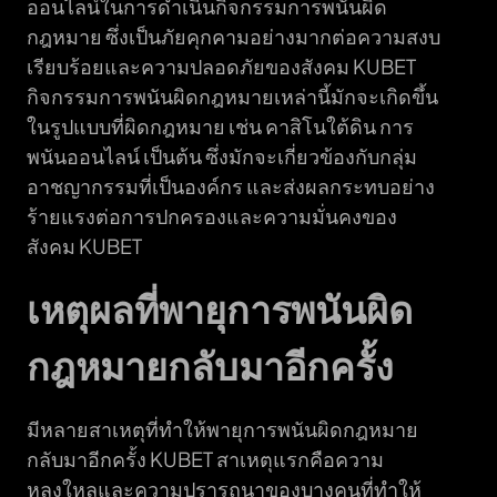
ออนไลน์ในการดำเนินกิจกรรมการพนันผิด
กฎหมาย ซึ่งเป็นภัยคุกคามอย่างมากต่อความสงบ
เรียบร้อยและความปลอดภัยของสังคม KUBET
กิจกรรมการพนันผิดกฎหมายเหล่านี้มักจะเกิดขึ้น
ในรูปแบบที่ผิดกฎหมาย เช่น คาสิโนใต้ดิน การ
พนันออนไลน์ เป็นต้น ซึ่งมักจะเกี่ยวข้องกับกลุ่ม
อาชญากรรมที่เป็นองค์กร และส่งผลกระทบอย่าง
ร้ายแรงต่อการปกครองและความมั่นคงของ
สังคม KUBET
เหตุผลที่พายุการพนันผิด
กฎหมายกลับมาอีกครั้ง
มีหลายสาเหตุที่ทำให้พายุการพนันผิดกฎหมาย
กลับมาอีกครั้ง KUBET สาเหตุแรกคือความ
หลงใหลและความปรารถนาของบางคนที่ทำให้