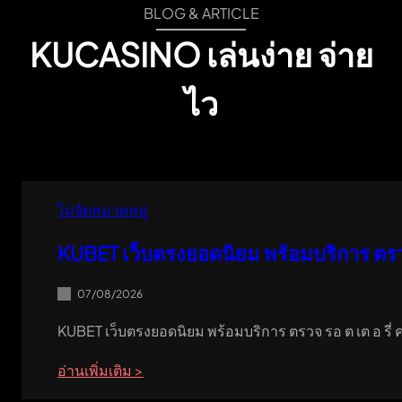
BLOG & ARTICLE
KUCASINO เล่นง่าย จ่าย
ไว
ไม่จัดหมวดหมู่
KUBET เว็บตรงยอดนิยม พร้อมบริการ ตรวจ 
07/08/2026
KUBET เว็บตรงยอดนิยม พร้อมบริการ ตรวจ รอ ต เต อ รี่ 
:
อ่านเพิ่มเติม >
KUBET