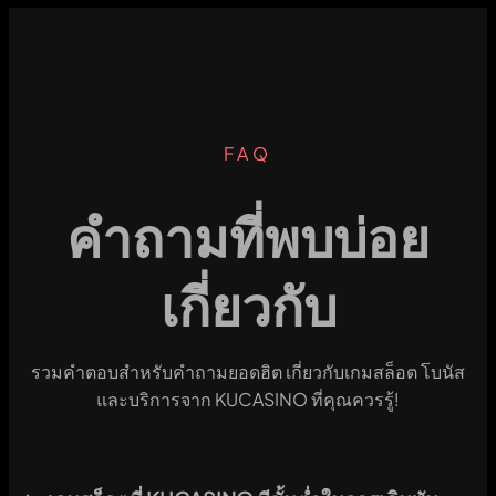
FAQ
คำถามที่พบบ่อย
เกี่ยวกับ
รวมคำตอบสำหรับคำถามยอดฮิต เกี่ยวกับเกมสล็อต โบนัส
และบริการจาก KUCASINO ที่คุณควรรู้!