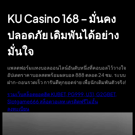
KU Casino 168 – มั่นคง
ปลอดภัย เดิมพันได้อย่าง
มั่นใจ
แพลตฟอร์มแทงบอลออนไลน์อันดับหนึ่งที่คอบอลไว้วางใจ
อัปเดตราคาบอลสดพร้อมผลบอล 888 ตลอด 24 ชม. ระบบ
ฝาก-ถอนรวดเร็ว การันตีทุกยอดจ่าย เพื่อนักเดิมพันตัวจริง!
รวมเว็บสล็อตยอดฮิต KUBET, PG999, U31, G2GBET,
Slotgame666 สล็อตวอเลท เครดิตฟรีไม่อั้น
ลงทะเบียน