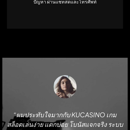
ปัญหา ผ่านแชทสดและโทรศัพท์
“ผมประทับใจมากกับ KUCASINO เกม
สล็อตเล่นง่าย แตกบ่อย โบนัสแจกจริง ระบบ