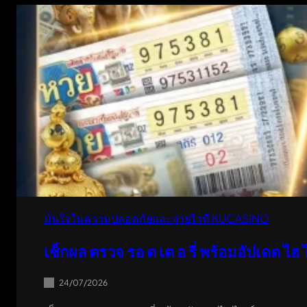
เว็บ
ตรง
ยอด
นิยม
พร้อม
บริการ
ตรวจ
รอ
ต
เต
อ
รี่
ครบ
มั่นใจในความปลอดภัยและจ่ายไวที่ KUCASINO
จบ
ใน
เช็กผล ตรวจ รอ ต เต อ รี่ พร้อมอัปเดต ไ
ที่
เดียว
24/07/2026