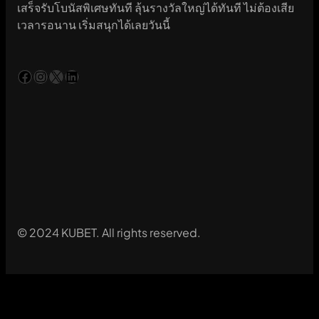
เสร็จรับโบนัสพิเศษทันที ลุ้นรางวัลใหญ่ได้ทันที ไม่ต้องเสีย
เวลารอนาน เริ่มสนุกได้เลยวันนี้
Facebook
Instagram
X
LinkedIn
© 2024 KUBET. All rights reserved.