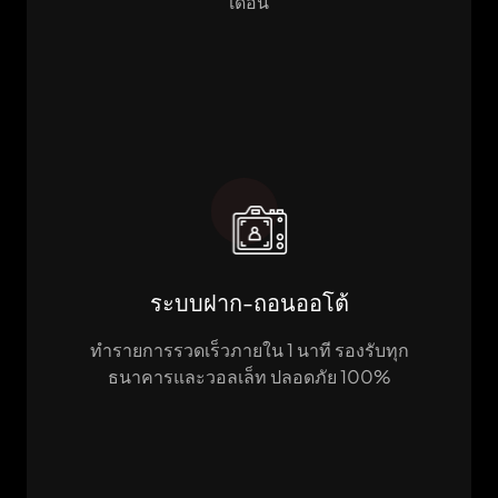
เดือน
ระบบฝาก-ถอนออโต้
ทำรายการรวดเร็วภายใน 1 นาที รองรับทุก
ธนาคารและวอลเล็ท ปลอดภัย 100%