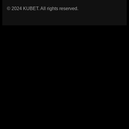
© 2024 KUBET. All rights reserved.