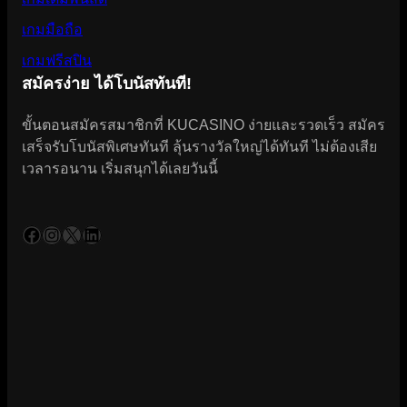
เกมมือถือ
เกมฟรีสปิน
สมัครง่าย ได้โบนัสทันที!
ขั้นตอนสมัครสมาชิกที่ KUCASINO ง่ายและรวดเร็ว สมัคร
เสร็จรับโบนัสพิเศษทันที ลุ้นรางวัลใหญ่ได้ทันที ไม่ต้องเสีย
เวลารอนาน เริ่มสนุกได้เลยวันนี้
Facebook
Instagram
X
LinkedIn