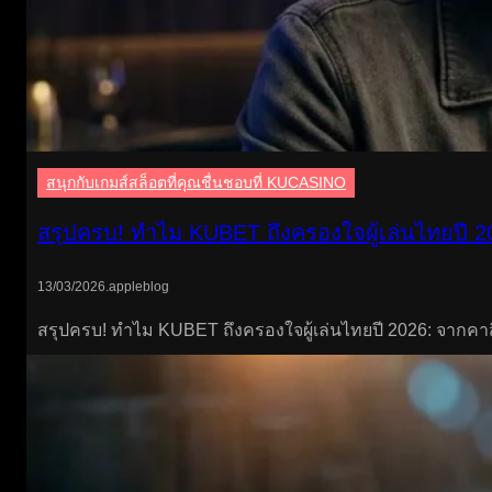
สนุกกับเกมส์สล็อตที่คุณชื่นชอบที่ KUCASINO
สรุปครบ! ทำไม KUBET ถึงครองใจผู้เล่นไทยปี 
13/03/2026
.
appleblog
สรุปครบ! ทำไม KUBET ถึงครองใจผู้เล่นไทยปี 2026: จากคา