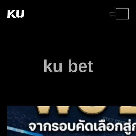
Skip
Search
to
content
ku bet