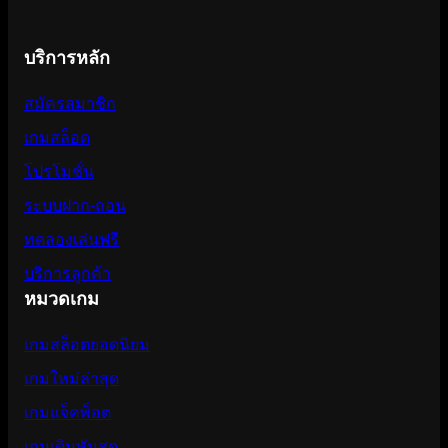
บริการหลัก
สมัครสมาชิก
เกมสล็อต
โปรโมชั่น
ระบบฝาก-ถอน
ทดลองเล่นฟรี
บริการลูกค้า
หมวดเกม
เกมสล็อตยอดนิยม
เกมใหม่ล่าสุด
เกมแจ็คพ็อต
เกมเดิมพันสด