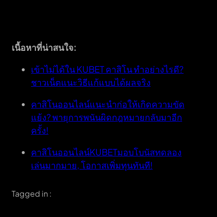
เนื้อหาที่น่าสนใจ:
เข้าไม่ได้ใน KUBET คาสิโน ทำอย่างไรดี?
ชาวเน็ตแนะวิธีแก้แบบได้ผลจริง
คาสิโนออนไลน์แนะนำก่อให้เกิดความขัด
แย้ง? พายุการพนันผิดกฎหมายกลับมาอีก
ครั้ง!
คาสิโนออนไลน์KUBETมอบโบนัสทดลอง
เล่นมากมาย, โอกาสเพิ่มทุนทันที!
Tagged in :