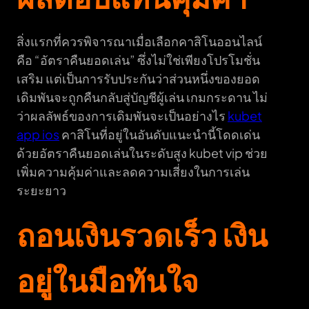
สิ่งแรกที่ควรพิจารณาเมื่อเลือกคาสิโนออนไลน์
คือ “อัตราคืนยอดเล่น” ซึ่งไม่ใช่เพียงโปรโมชั่น
เสริม แต่เป็นการรับประกันว่าส่วนหนึ่งของยอด
เดิมพันจะถูกคืนกลับสู่บัญชีผู้เล่น เกมกระดาน ไม่
ว่าผลลัพธ์ของการเดิมพันจะเป็นอย่างไร
kubet
app ios
คาสิโนที่อยู่ในอันดับแนะนำนี้โดดเด่น
ด้วยอัตราคืนยอดเล่นในระดับสูง kubet vip ช่วย
เพิ่มความคุ้มค่าและลดความเสี่ยงในการเล่น
ระยะยาว
ถอนเงินรวดเร็ว เงิน
อยู่ในมือทันใจ