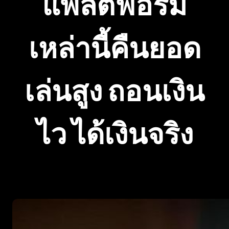
แพลตฟอร์ม
เหล่านี้คืนยอด
เล่นสูง ถอนเงิน
ไว ได้เงินจริง