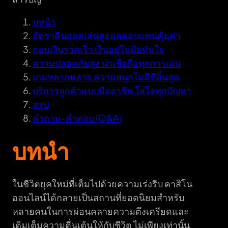
บทนำ
อัตราคืนยอดเล่นสูง ผลตอบแทนคุ้มค่า
ถอนเงินรวดเร็ว เงินอยู่ในมือทันใจ
ความปลอดภัยสูง น่าเชื่อถือทุกการเล่น
เกมหลากหลาย ความสนุกไม่มีที่สิ้นสุด
บริการลูกค้าแบบมืออาชีพ ใส่ใจทุกปัญหา
สรุป
คำถาม–คำตอบ (Q&A)
บทนำ
ในชีวิตยุคใหม่ที่เต็มไปด้วยความเร่งรีบ คาสิโน
ออนไลน์ได้กลายเป็นสถานที่ยอดนิยมสำหรับ
หลายคนในการผ่อนคลายความตึงเครียดและ
เติมเต็มความตื่นเต้นให้กับชีวิต ไม่เพียงเท่านั้น