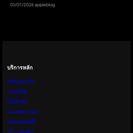
01/07/2026
.
appleblog
บริการหลัก
สมัครสมาชิก
เกมสล็อต
โปรโมชั่น
ระบบฝาก-ถอน
ทดลองเล่นฟรี
บริการลูกค้า