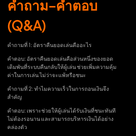
คำถาม–คำตอบ
(Q&A)
คำถามที่ 1: อัตราคืนยอดเล่นคืออะไร
คำตอบ: อัตราคืนยอดเล่นคือส่วนหนึ่งของยอด
เดิมพันที่ระบบคืนกลับให้ผู้เล่น ช่วยเพิ่มความคุ้ม
ค่าในการเล่น ไม่ว่าจะแพ้หรือชนะ
คำถามที่ 2: ทำไมความเร็วในการถอนเงินจึง
สำคัญ
คำตอบ: เพราะช่วยให้ผู้เล่นได้รับเงินที่ชนะทันที
ไม่ต้องรอนาน และสามารถบริหารเงินได้อย่าง
คล่องตัว