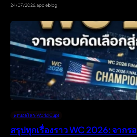
24/07/2026
.
appleblog
ฟุตบอลโลก (World Cup)
สรุปทุกเรื่องราว WC 2026: จากรอ