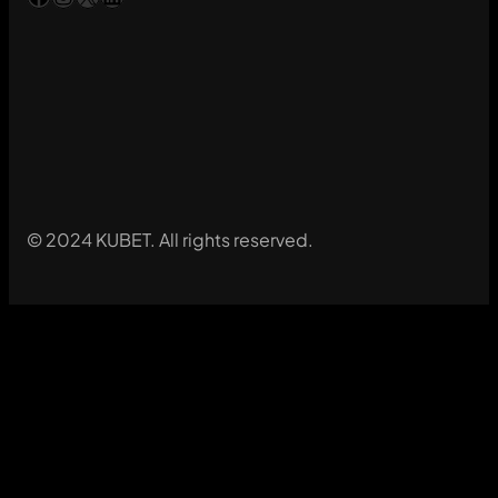
© 2024 KUBET. All rights reserved.