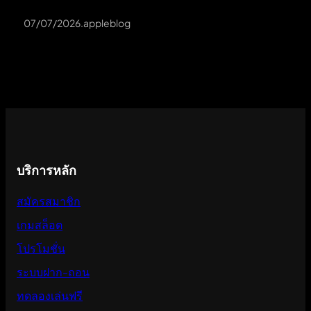
07/07/2026
.
appleblog
บริการหลัก
สมัครสมาชิก
เกมสล็อต
โปรโมชั่น
ระบบฝาก-ถอน
ทดลองเล่นฟรี