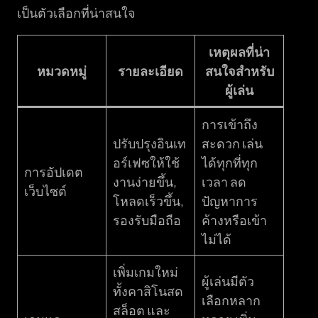
เป็นตัวเลือกที่น่าสนใจ
เหตุผลที่น่า
หมวดหมู่
รายละเอียด
สนใจสำหรับ
ผู้เล่น
การเข้าถึง
ปรับปรุงอินเท
สะดวก เล่น
อร์เฟซให้ใช้
ได้ทุกที่ทุก
การอัปเดต
งานง่ายขึ้น,
เวลา ลด
เว็บไซต์
โหลดเร็วขึ้น,
ปัญหาการ
รองรับมือถือ
ค้างหรือเข้า
ไม่ได้
เพิ่มเกมใหม่
ผู้เล่นมีตัว
ทั้งคาสิโนสด
เลือกหลาก
สล็อต และ