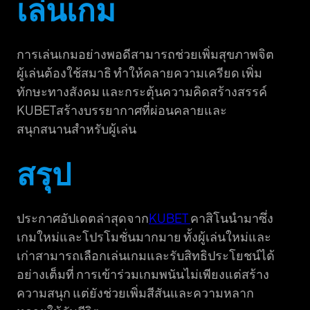
เล่นเกม
การเล่นเกมอย่างพอดีสามารถช่วยเพิ่มสุขภาพจิต
ผู้เล่นต้องใช้สมาธิ ทำให้คลายความเครียด เพิ่ม
ทักษะทางสังคม และกระตุ้นความคิดสร้างสรรค์
KUBETสร้างบรรยากาศที่ผ่อนคลายและ
สนุกสนานสำหรับผู้เล่น
สรุป
ประกาศอัปเดตล่าสุดจาก
KUBET
คาสิโนนำมาซึ่ง
เกมใหม่และโปรโมชั่นมากมาย ทั้งผู้เล่นใหม่และ
เก่าสามารถเลือกเล่นเกมและรับสิทธิประโยชน์ได้
อย่างเต็มที่ การเข้าร่วมเกมพนันไม่เพียงแต่สร้าง
ความสนุก แต่ยังช่วยเพิ่มสีสันและความหลาก