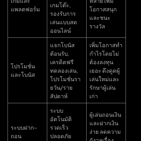
เกมและ
หลาย เพิ่ม
เกมโต๊ะ,
แพลตฟอร์ม
โอกาสสนุก
รองรับการ
และชนะ
เล่นแบบสด
รางวัล
ออนไลน์
แจกโบนัส
เพิ่มโอกาสทำ
ต้อนรับ,
กำไรโดยไม่
เครดิตฟรี
ต้องลงทุน
โปรโมชั่น
ทดลองเล่น,
เยอะ ดึงดูดผู้
และโบนัส
โปรโมชั่นรา
เล่นใหม่และ
ยวัน/ราย
รักษาผู้เล่น
สัปดาห์
เก่า
ระบบ
ผู้เล่นถอนเงิน
อัตโนมัติ
และฝากเงิน
ระบบฝาก–
รวดเร็ว
ง่าย ลดความ
ถอน
ปลอดภัย
กังวลเรื่อง