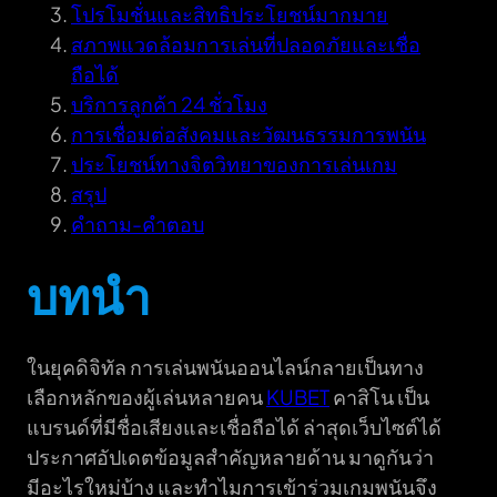
โปรโมชั่นและสิทธิประโยชน์มากมาย
สภาพแวดล้อมการเล่นที่ปลอดภัยและเชื่อ
ถือได้
บริการลูกค้า 24 ชั่วโมง
การเชื่อมต่อสังคมและวัฒนธรรมการพนัน
ประโยชน์ทางจิตวิทยาของการเล่นเกม
สรุป
คำถาม-คำตอบ
บทนำ
ในยุคดิจิทัล การเล่นพนันออนไลน์กลายเป็นทาง
เลือกหลักของผู้เล่นหลายคน
KUBET
คาสิโน เป็น
แบรนด์ที่มีชื่อเสียงและเชื่อถือได้ ล่าสุดเว็บไซต์ได้
ประกาศอัปเดตข้อมูลสำคัญหลายด้าน มาดูกันว่า
มีอะไรใหม่บ้าง และทำไมการเข้าร่วมเกมพนันจึง