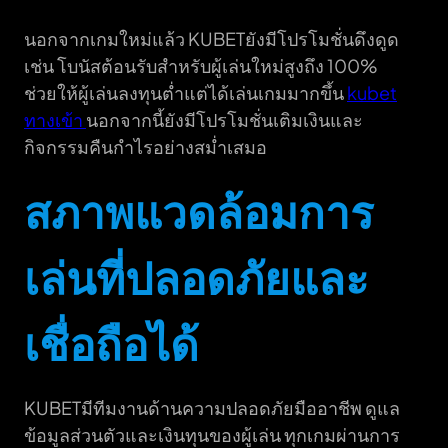
นอกจากเกมใหม่แล้ว KUBETยังมีโปรโมชั่นดึงดูด
เช่น โบนัสต้อนรับสำหรับผู้เล่นใหม่สูงถึง 100%
ช่วยให้ผู้เล่นลงทุนต่ำแต่ได้เล่นเกมมากขึ้น
kubet
ทางเข้า
นอกจากนี้ยังมีโปรโมชั่นเติมเงินและ
กิจกรรมคืนกำไรอย่างสม่ำเสมอ
สภาพแวดล้อมการ
เล่นที่ปลอดภัยและ
เชื่อถือได้
KUBETมีทีมงานด้านความปลอดภัยมืออาชีพ ดูแล
ข้อมูลส่วนตัวและเงินทุนของผู้เล่น ทุกเกมผ่านการ