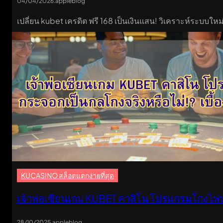
04/04/2026
.
appleblog
เปลี่ยน kubet เครดิต ฟรี 168 เป็นเงินแสน! วิเคราะห์ระบบใหม่
KUCASINO สล็อตแตกง่ายที่สุด
เจ้าพ่อเซียนเกม KUBET คาสิโน โปรแกรมโกงไพ่นกก
28/10/2025
.
appleblog