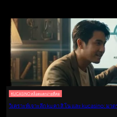
KUCASINO สล็อตแตกง่ายที่สุด
วิเคราะห์เจาะลึก ku คา สิ โน และ kucasino: มา