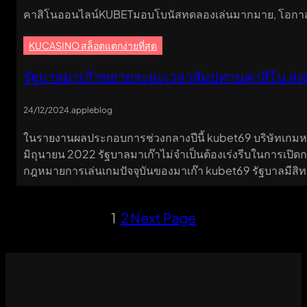
คาสิโนออนไลน์KUBETมอบโบนัสทดลองเล่นมากมาย, โอกาสเพ
KUCASINO สล็อตแตกง่ายที่สุด
รัฐบาลมาเก๊าขยายระยะเวลาสัมปทานคาสิโน ส่ง
24/12/2024
.
appleblog
ในรายงานผลประกอบการช่วงกลางปีนี้ kubet69 บริษัทเกมหล
มิถุนายน 2022 รัฐบาลมาเก๊าไม่จำเป็นต้องเร่งรีบในการเป
กฎหมายการเล่นเกมปัจจุบันของมาเก๊า kubet69 รัฐบาลมีสิ
1
2
Next Page