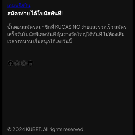
เกมฟรีสปิน
สมัครง่าย ได้โบนัสทันที!
ขั้นตอนสมัครสมาชิกที่ KUCASINO ง่ายและรวดเร็ว สมัคร
เสร็จรับโบนัสพิเศษทันที ลุ้นรางวัลใหญ่ได้ทันที ไม่ต้องเสีย
เวลารอนาน เริ่มสนุกได้เลยวันนี้
Facebook
Instagram
X
LinkedIn
© 2024 KUBET. All rights reserved.