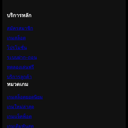
บริการหลัก
สมัครสมาชิก
เกมสล็อต
โปรโมชั่น
ระบบฝาก-ถอน
ทดลองเล่นฟรี
บริการลูกค้า
หมวดเกม
เกมสล็อตยอดนิยม
เกมใหม่ล่าสุด
เกมแจ็คพ็อต
เกมเดิมพันสด