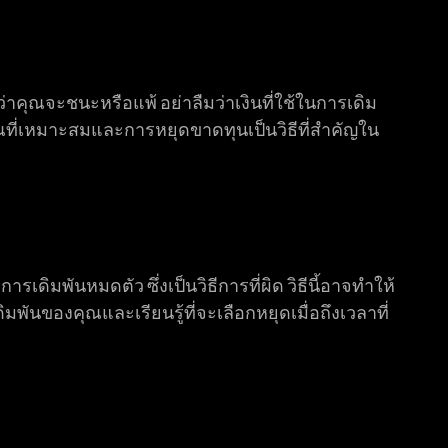
คุณจะชนะหรือแพ้ อย่าลืมว่าเงินที่ใช้ในการเดิม
ณที่เหมาะสมและการหยุดขาดทุนเป็นวิธีที่สำคัญใน
ดิมพันหมดตัว ซึ่งเป็นวิธีการที่ผิด วิธีนี้อาจทำให้
พันของคุณและเรียนรู้ที่จะเลือกหยุดเมื่อถึงเวลาที่