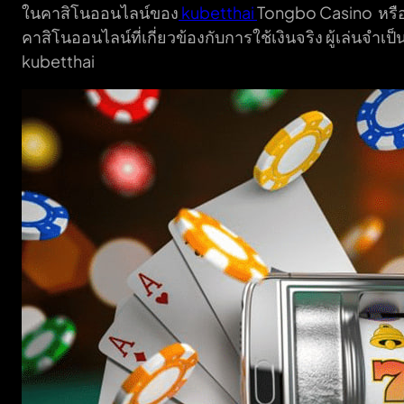
ในคาสิโนออนไลน์ของ
kubetthai
Tongbo Casino หรือใ
คาสิโนออนไลน์ที่เกี่ยวข้องกับการใช้เงินจริง ผู้เล่นจำ
kubetthai