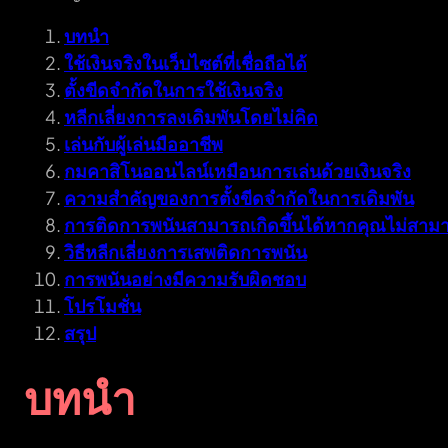
บทนำ
ใช้เงินจริงในเว็บไซต์ที่เชื่อถือได้
ตั้งขีดจำกัดในการใช้เงินจริง
หลีกเลี่ยงการลงเดิมพันโดยไม่คิด
เล่นกับผู้เล่นมืออาชีพ
กมคาสิโนออนไลน์เหมือนการเล่นด้วยเงินจริง
ความสำคัญของการตั้งขีดจำกัดในการเดิมพัน
การติดการพนันสามารถเกิดขึ้นได้หากคุณไม่สาม
วิธีหลีกเลี่ยงการเสพติดการพนัน
การพนันอย่างมีความรับผิดชอบ
โปรโมชั่น
สรุป
บทนำ