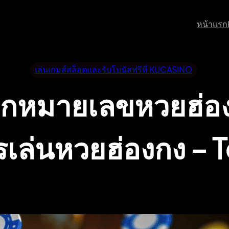
หน้าแรก
เล่นเกมส์สล็อตและรับโบนัสฟรีที่ KUCASINO
กหมายเลขหวยฮ่อง
การเล่นหวยฮ่องกง 