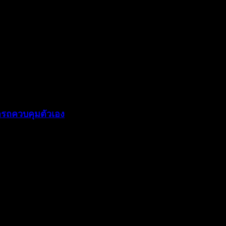
ารถควบคุมตัวเอง