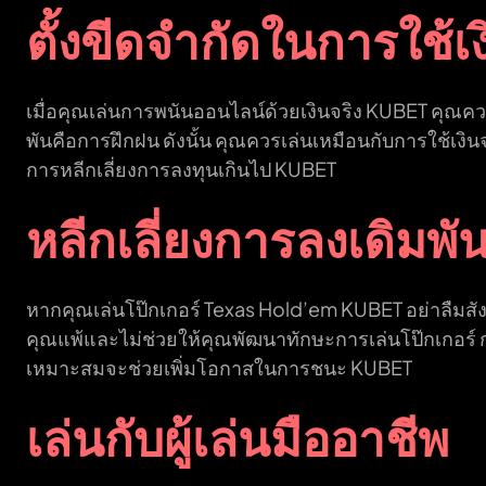
ตั้งขีดจำกัดในการใช้เง
เมื่อคุณเล่นการพนันออนไลน์ด้วยเงินจริง KUBET คุณคว
พันคือการฝึกฝน ดังนั้น คุณควรเล่นเหมือนกับการใช้เ
การหลีกเลี่ยงการลงทุนเกินไป KUBET
หลีกเลี่ยงการลงเดิมพั
หากคุณเล่นโป๊กเกอร์ Texas Hold’em KUBET อย่าลืมสังเกต
คุณแพ้และไม่ช่วยให้คุณพัฒนาทักษะการเล่นโป๊กเกอร์ การ
เหมาะสมจะช่วยเพิ่มโอกาสในการชนะ KUBET
เล่นกับผู้เล่นมืออาชีพ