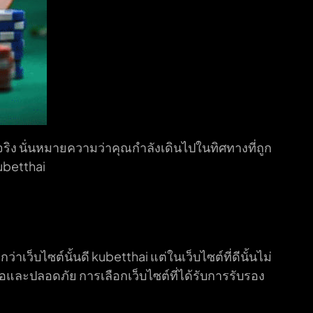
ง นั่นหมายความว่าคุณกำลังเดินไปในทิศทางที่ถูก
kubetthai
ว็บไซต์นั้นดี kubetthai แต่ในเว็บไซต์ที่ดีนั้นไม่
ถือและปลอดภัย การเลือกเว็บไซต์ที่ได้รับการรับรอง