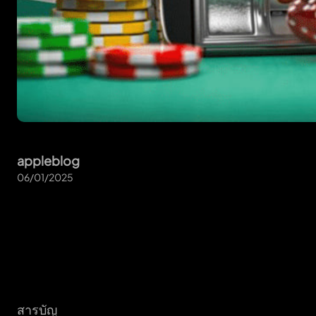
appleblog
06/01/2025
สารบัญ