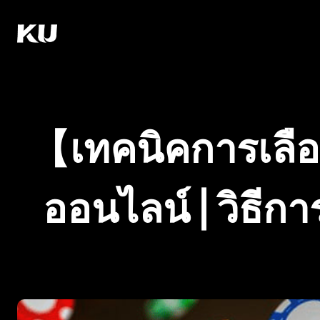
Skip
to
content
【เทคนิคการเลือ
ออนไลน์ | วิธี