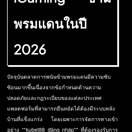
พรมแดนในปี
2026
ปัจจุบันตลาดการพนันข้ามพรมแดนมีความซับ
ซ้อนมากขึ้นเนื่องจากข้อกำหนดด้านความ
ปลอดภัยและกฎระเบียบของแต่ละประเทศ
แพลตฟอร์มที่สามารถยืนหยัดได้ต้องมีระบบหลัง
บ้านที่แข็งแกร่ง โดยเฉพาะการจัดการทางเข้า
อย่าง **
kubet88 đăng nhập
** ที่ต้องรองรับการ