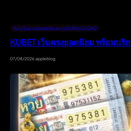
มั่นใจในความปลอดภัยและจ่ายไวที่ KUCASINO
KUBET เว็บตรงยอดนิยม พร้อมบริการ
07/08/2026
.
appleblog