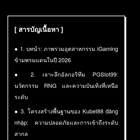
[ สารบัญเนื้อหา ]
●
1. บทนำ: ภาพรวมอุตสาหกรรม iGaming
ข้ามพรมแดนในปี 2026
●
2. เจาะลึกอัลกอริทึม PGSlot99:
นวัตกรรม RNG และความบันเทิงที่เหนือ
ระดับ
●
3. โครงสร้างพื้นฐานของ Kubet88 đăng
nhập: ความปลอดภัยและการเข้าถึงระดับ
สากล