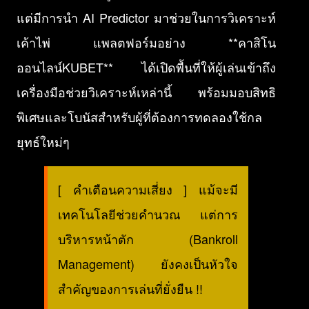
แต่มีการนำ AI Predictor มาช่วยในการวิเคราะห์
เค้าไพ่ แพลตฟอร์มอย่าง **คาสิโน
ออนไลน์KUBET** ได้เปิดพื้นที่ให้ผู้เล่นเข้าถึง
เครื่องมือช่วยวิเคราะห์เหล่านี้ พร้อมมอบสิทธิ
พิเศษและโบนัสสำหรับผู้ที่ต้องการทดลองใช้กล
ยุทธ์ใหม่ๆ
[ คำเตือนความเสี่ยง ] แม้จะมี
เทคโนโลยีช่วยคำนวณ แต่การ
บริหารหน้าตัก (Bankroll
Management) ยังคงเป็นหัวใจ
สำคัญของการเล่นที่ยั่งยืน !!