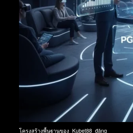
โครงสร้างพื้นฐานของ Kubet88 đăng