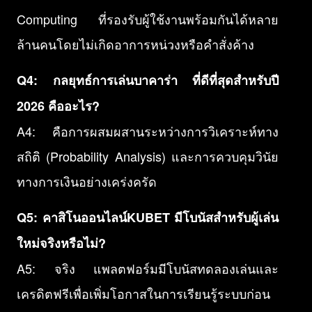
Computing ที่รองรับผู้ใช้งานพร้อมกันได้หลาย
ล้านคนโดยไม่เกิดอาการหน่วงหรือคำสั่งค้าง
Q4: กลยุทธ์การเล่นบาคาร่า ที่ดีที่สุดสำหรับปี
2026 คืออะไร?
A4: คือการผสมผสานระหว่างการวิเคราะห์ทาง
สถิติ (Probability Analysis) และการควบคุมวินัย
ทางการเงินอย่างเคร่งครัด
Q5: คาสิโนออนไลน์KUBET มีโบนัสสำหรับผู้เล่น
ใหม่จริงหรือไม่?
A5: จริง แพลตฟอร์มมีโบนัสทดลองเล่นและ
เครดิตฟรีเพื่อเพิ่มโอกาสในการเรียนรู้ระบบก่อน