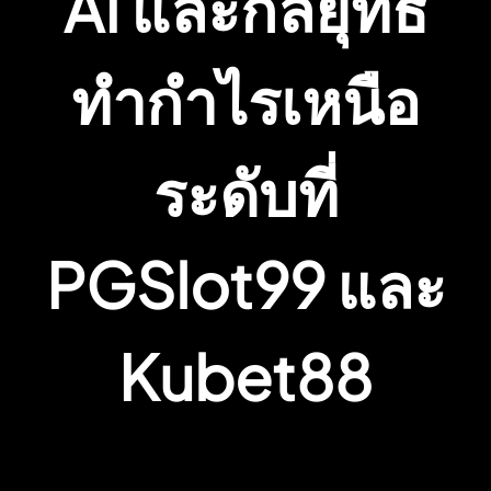
AI และกลยุทธ์
ทำกำไรเหนือ
ระดับที่
PGSlot99 และ
Kubet88