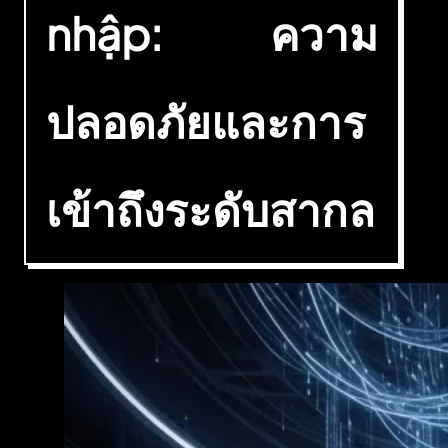
nhập: ความ
ปลอดภัยและการ
เข้าถึงระดับสากล