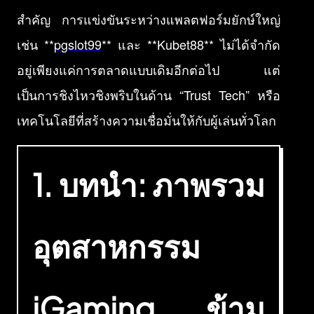
สำคัญ การแข่งขันระหว่างแพลตฟอร์มยักษ์ใหญ่
เช่น **
pgslot99
** และ **Kubet88** ไม่ได้จำกัด
อยู่เพียงแค่การตลาดแบบเดิมอีกต่อไป แต่
เป็นการชิงไหวชิงพริบในด้าน “Trust Tech” หรือ
เทคโนโลยีที่สร้างความเชื่อมั่นให้กับผู้เล่นทั่วโลก
1. บทนำ: ภาพรวม
อุตสาหกรรม
iGaming ข้าม