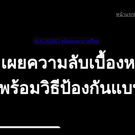
หน้าแรก
KUCASINO สล็อตแตกง่ายที่สุด
! เผยความลับเบื้อ
พร้อมวิธีป้องกันแบ