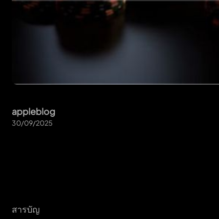
appleblog
30/09/2025
สารบัญ