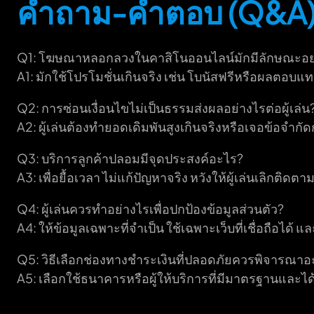
คำถาม-คำตอบ (Q&A
Q1: โฆษณาหลอกลวงในคาสิโนออนไลน์มักมีลักษณะอย
A1: มักใช้โปรโมชั่นเกินจริง เช่น โบนัสฟรีหรือผลตอบแท
Q2: การซ่อนเงื่อนไขไม่เป็นธรรมส่งผลอย่างไรต่อผู้เล่น
A2: ผู้เล่นต้องทำยอดเดิมพันสูงเกินจริงหรือเจอข้อจำ
Q3: บริการลูกค้าปลอมมีจุดประสงค์อะไร?
A3: เพื่อยื้อเวลา ไม่แก้ปัญหาจริง หวังให้ผู้เล่นเลิกติดตา
Q4: ผู้เล่นควรทำอย่างไรเพื่อปกป้องข้อมูลส่วนตัว?
A4: ให้ข้อมูลเฉพาะที่จำเป็น ใช้เฉพาะเว็บที่เชื่อถือได้ 
Q5: วิธีเลือกช่องทางชำระเงินที่ปลอดภัยควรพิจารณาอ
A5: เลือกใช้ธนาคารหรือผู้ให้บริการที่มีมาตรฐานและได้ร