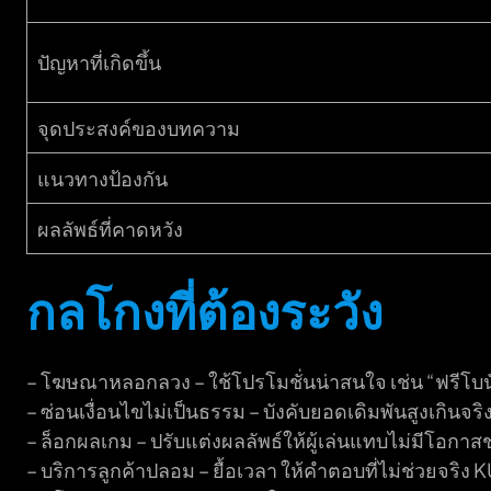
ปัญหาที่เกิดขึ้น
จุดประสงค์ของบทความ
แนวทางป้องกัน
ผลลัพธ์ที่คาดหวัง
กลโกงที่ต้องระวัง
– โฆษณาหลอกลวง – ใช้โปรโมชั่นน่าสนใจ เช่น “ฟรีโบนั
– ซ่อนเงื่อนไขไม่เป็นธรรม – บังคับยอดเดิมพันสูงเกิ
– ล็อกผลเกม – ปรับแต่งผลลัพธ์ให้ผู้เล่นแทบไม่มีโอกา
– บริการลูกค้าปลอม – ยื้อเวลา ให้คำตอบที่ไม่ช่วยจริง 