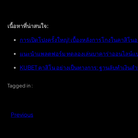
เนื้อหาที่น่าสนใจ:
การเปิดโปงครั้งใหญ่! เบื้องหลังการโกงในคาสิโนอ
แนะนำแพลตฟอร์ม ทดลองเล่นบาคาร่าออนไลน์แบบถ
KUBET คาสิโน อย่างเป็นทางการ: ฐานลับทำเงินสำหร
Tagged in :
Previous