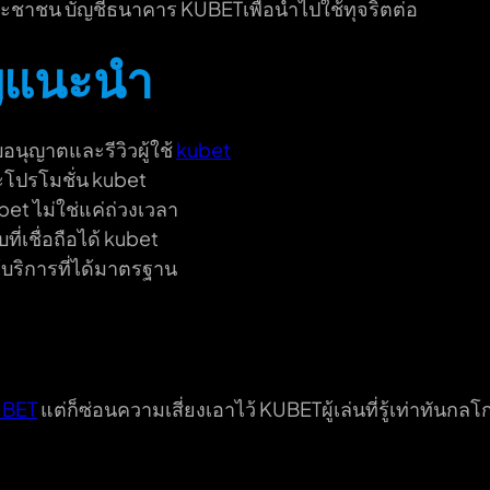
ประชาชน บัญชีธนาคาร KUBETเพื่อนำไปใช้ทุจริตต่อ
ชาญแนะนำ
อนุญาตและรีวิวผู้ใช้
kubet
ะโปรโมชั่น kubet
et ไม่ใช่แค่ถ่วงเวลา
ี่เชื่อถือได้ kubet
ห้บริการที่ได้มาตรฐาน
BET
แต่ก็ซ่อนความเสี่ยงเอาไว้ KUBETผู้เล่นที่รู้เท่าทันก