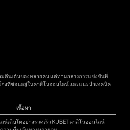
ตื่นเต้นของหลายคน แต่ท่ามกลางการแข่งขันที่
กลโกงที่ซ่อนอยู่ในคาสิโนออนไลน์ และแนะนำเทคนิค
เนื้อหา
นไลน์เติบโตอย่างรวดเร็ว KUBET คาสิโนออนไลน์
ความตื่นเต้นของหลายคน