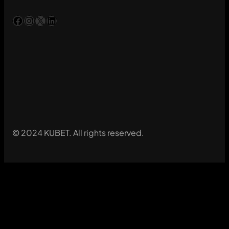
Facebook
Instagram
X
LinkedIn
© 2024 KUBET. All rights reserved.