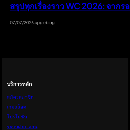
สรุปทุกเรื่องราว WC 2026: จากรอ
07/07/2026
.
appleblog
บริการหลัก
สมัครสมาชิก
เกมสล็อต
โปรโมชั่น
ระบบฝาก-ถอน