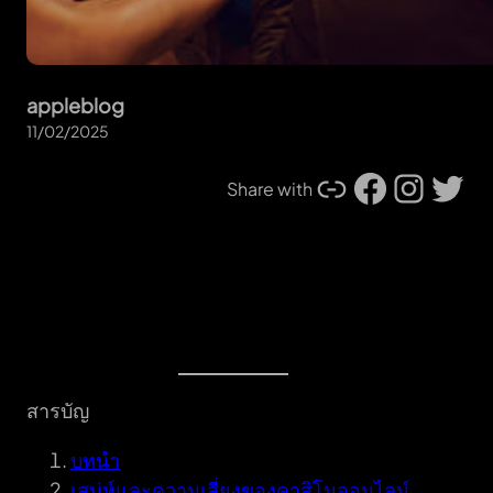
appleblog
11/02/2025
Link
Facebook
Instagram
Twitter
Share with
สารบัญ
บทนำ
เสน่ห์และความเสี่ยงของคาสิโนออนไลน์