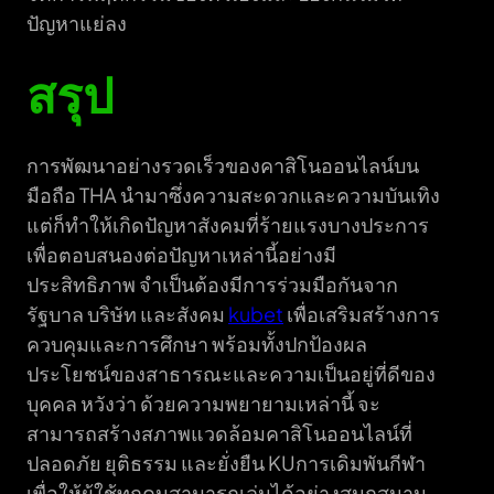
ปัญหาแย่ลง
สรุป
การพัฒนาอย่างรวดเร็วของคาสิโนออนไลน์บน
มือถือ THA นำมาซึ่งความสะดวกและความบันเทิง
แต่ก็ทำให้เกิดปัญหาสังคมที่ร้ายแรงบางประการ
เพื่อตอบสนองต่อปัญหาเหล่านี้อย่างมี
ประสิทธิภาพ จำเป็นต้องมีการร่วมมือกันจาก
รัฐบาล บริษัท และสังคม
kubet
เพื่อเสริมสร้างการ
ควบคุมและการศึกษา พร้อมทั้งปกป้องผล
ประโยชน์ของสาธารณะและความเป็นอยู่ที่ดีของ
บุคคล หวังว่า ด้วยความพยายามเหล่านี้ จะ
สามารถสร้างสภาพแวดล้อมคาสิโนออนไลน์ที่
ปลอดภัย ยุติธรรม และยั่งยืน KUการเดิมพันกีฬา
เพื่อให้ผู้ใช้ทุกคนสามารถเล่นได้อย่างสนุกสนาน