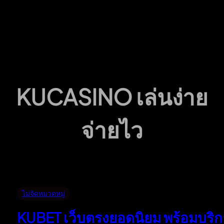
KUCASINO เล่นง่าย
จ่ายไว
ไม่จัดหมวดหมู่
KUBET เว็บตรงยอดนิยม พร้อมบริการ