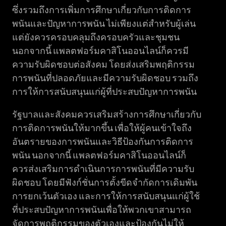
ซึ่งรวมถึงการเพิ่มการศึกษาเกี่ยวกับการติดการ
พนันและปัญหาการพนัน ไม่เพียงแต่สำหรับผู้เล่น
แต่ยังควรครอบคลุมถึงครอบครัวและชุมชน
นอกจากนี้ แพลตฟอร์มคาสิโนออนไลน์ก็ควรมี
ความรับผิดชอบต่อสังคม โดยส่งเสริมพฤติกรรม
การพนันที่ปลอดภัยและมีความรับผิดชอบ รวมถึง
การให้การสนับสนุนแก่ผู้ที่ประสบปัญหาการพนัน
รัฐบาลและสังคมควรเสริมสร้างการศึกษาเกี่ยวกับ
การติดการพนันให้มากขึ้น เพื่อให้ผู้คนเข้าใจถึง
อันตรายของการพนันและวิธีป้องกันการติดการ
พนัน นอกจากนี้ แพลตฟอร์มคาสิโนออนไลน์ก็
ควรส่งเสริมการดำเนินการการพนันที่มีความรับ
ผิดชอบ โดยมีฟังก์ชั่นการตั้งขีดจำกัดการเดิมพัน
การยกเว้นตัวเอง และการให้การสนับสนุนแก่ผู้ใช้
ที่ประสบปัญหาการพนันเพื่อให้พวกเขาสามารถ
จัดการพฤติกรรมของตัวเองและป้องกันไม่ให้