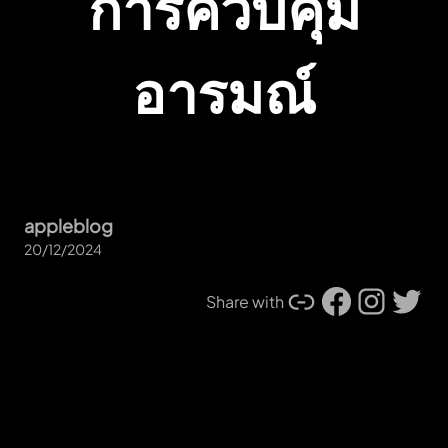
การควบคุม
อารมณ์
appleblog
20/12/2024
Link
Facebook
Instagram
Twitter
Share with