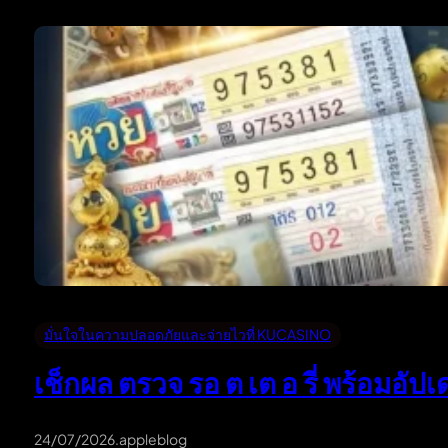
มั่นใจในความปลอดภัยและจ่ายไวที่ KUCASINO
เช็กผล ตรวจ รอ ต เต อ รี่ พร้อมอั
24/07/2026
.
appleblog