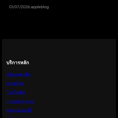
01/07/2026
.
appleblog
บริการหลัก
สมัครสมาชิก
เกมสล็อต
โปรโมชั่น
ระบบฝาก-ถอน
ทดลองเล่นฟรี