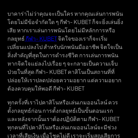
บาคาร่าไม่ว่าคุณจะเป็นใคร หากคุณเล่นการพนัน
โดยไม่มีข้อจำกัดใด ๆ กีฬา- KUBET ก็จะยิ่งเล่นยิ่ง
เสีย หากเราเล่นการพนันโดยไม่มีหลักการหรือ
กลยุทธ์
กีฬา- KUBET
จิตใจของเราก็จะเริ่ม
เปลี่ยนแปลงไป สำหรับนักพนันมืออาชีพ จิตใจเป็น
สิ่งสำคัญที่สุดในการดำรงชีวิต การเล่นการพนัน
หากจิตใจแย่ลงไปเรื่อย ๆ จะกลายเป็นความเจ็บ
ป่วยในที่สุด กีฬา- KUBET คาสิโนเป็นสถานที่ที่
ปล่อยให้เราปลดปล่อยความอยาก แต่ความอยาก
ต้องควบคุมให้พอดี กีฬา- KUBET
ทุกครั้งที่เราไปคาสิโนหรือเล่นเกมออนไลน์ ควร
ตั้งกลยุทธ์ก่อน การตั้งกลยุทธ์เป็นขั้นตอนแรก
และหลังจากนั้นเราต้องปฏิบัติตาม กีฬา- KUBET
ทุกคนที่ไปคาสิโนหรือเล่นเกมออนไลน์จะมีช่วง
เวลาที่เสียเงิน เมื่อโชคไม่ดี เราจะเริ่มสูญเสียการ