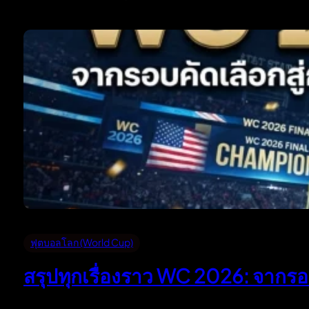
ฟุตบอลโลก (World Cup)
สรุปทุกเรื่องราว WC 2026: จากรอ