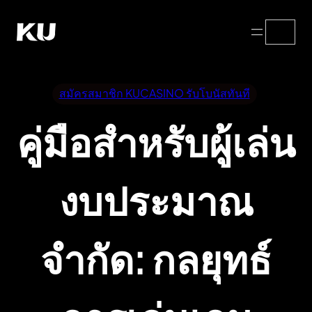
Skip
Search
to
content
สมัครสมาชิก KUCASINO รับโบนัสทันที
คู่มือสำหรับผู้เล่น
งบประมาณ
จำกัด: กลยุทธ์