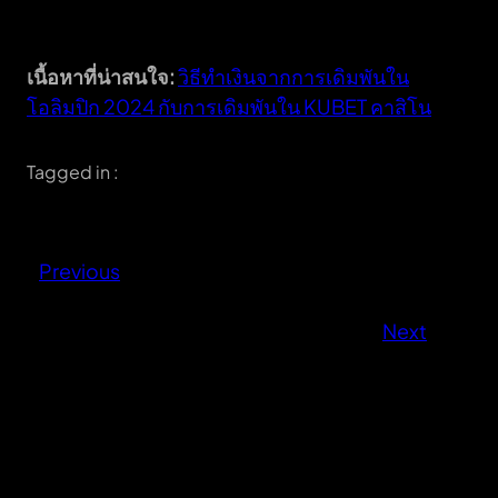
เนื้อหาที่น่าสนใจ:
วิธีทำเงินจากการเดิมพันใน
โอลิมปิก 2024 กับการเดิมพันใน KUBET คาสิโน
Tagged in :
Previous
Next