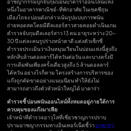
อาชญากรรมบุกจับกุมบ่อนบาคาร่าออนไลน์แห่ง
หนึ่งในอาคารพาณิชย์-ที่พักอาศัย ในเขตซีถุน
เมืองไถจง บ่อนดังกล่าวเน้นรูปแบบการพนัน
ถ่ายทอดสดโดยมีดีลเลอร์สาวสวยคอยดำเนินเกม
ตำรวจจับกุมดีลเลอร์สาว 13 คน อายุระหว่าง 20-
30 ปี แต่ละคนรูปร่างหน้าตาดี แต่งตัวเซ็กซี่
ตำรวจประเมินว่าเงินหมุนเวียนในบ่อนแห่งนี้สูงถึง
หลักสิบล้านดอลลาร์ไต้หวันต่อวัน และบางครั้งมี
การเดิมพันเพียงครั้งเดียวสูงถึง 5 ล้านดอลลาร์
ไต้หวัน อย่างไรก็ตาม โครงสร้างการบริหารของ
แก๊งถูกตัดขาดอย่างแนบเนียน ทำให้ยังไม่
สามารถสาวถึงตัวหัวหน้าใหญ่ได้ บาคาร่า
ตำรวจชี้ บ่อนพนันออนไลน์ทั้งหมดอยู่ภายใต้การ
ควบคุมของแก๊งมาเฟีย
เจ้าหน้าที่ตำรวจอาวุโสที่เชี่ยวชาญการปราบ
ปรามอาชญากรรมทางอินเทอร์เน็ตชี้ว่า
บาคาร่า