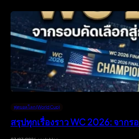
ฟุตบอลโลก (World Cup)
สรุปทุกเรื่องราว WC 2026: จากรอ