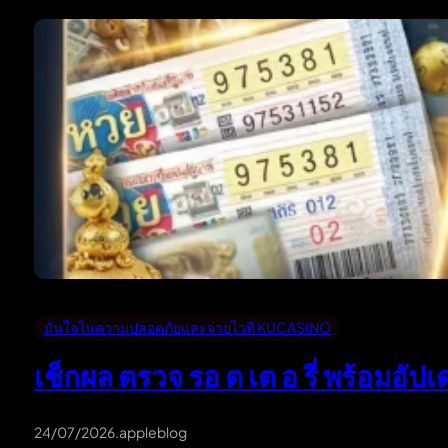
มั่นใจในความปลอดภัยและจ่ายไวที่ KUCASINO
เช็กผล ตรวจ รอ ต เต อ รี่ พร้อมอั
24/07/2026
.
appleblog