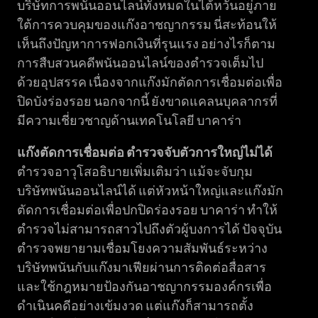
บริษัทการพนันออนไลน์ทั้งหมดในไต้หวันอยู่ภาย
ใต้การควบคุมของแก๊งอาชญากรรม นี่สะท้อนให้
เห็นถึงปัญหาการฟอกเงินที่รุนแรง อย่างไรก็ตาม
การสืบสวนคดีพนันออนไลน์ของตำรวจเต็มไป
ด้วยอุปสรรค เนื่องจากแก๊งมักตัดการเชื่อมต่อเพื่อ
ปิดบังร่องรอย นอกจากนี้ ยังขาดแคลนบุคลากรที่
มีความเชี่ยวชาญด้านเทคโนโลยี บาคาร่า
แก๊งตัดการเชื่อมต่อ ตำรวจจับตัวการใหญ่ไม่ได้
ตำรวจอาวุโสอธิบายเพิ่มเติมว่า แม้จะจับกุม
บริษัทพนันออนไลน์ได้ แต่หัวหน้าใหญ่และแก๊งมัก
ตัดการเชื่อมต่อเพื่อปกปิดร่องรอย บาคาร่า ทำให้
ตำรวจไม่สามารถสาวไปถึงตัวผู้บงการได้ ปัจจุบัน
ตำรวจพยายามเชื่อมโยงความสัมพันธ์ระหว่าง
บริษัทพนันกับแก๊งมาเฟียผ่านการติดต่อสื่อสาร
และใช้กฎหมายป้องกันอาชญากรรมองค์กรเพื่อ
ดำเนินคดีอย่างเข้มงวด แต่แก๊งก็สามารถตั้ง