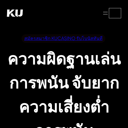
Skip
Search
to
content
สมัครสมาชิก KUCASINO รับโบนัสทันที
ความผิดฐานเล่น
การพนัน จับยาก
ความเสี่ยงต่ำ